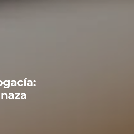
ogacía:
enaza