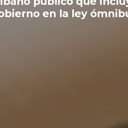
ibano público que inclu
obierno en la ley ómnib