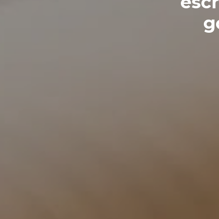
escr
g