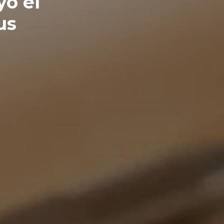
yó el
us